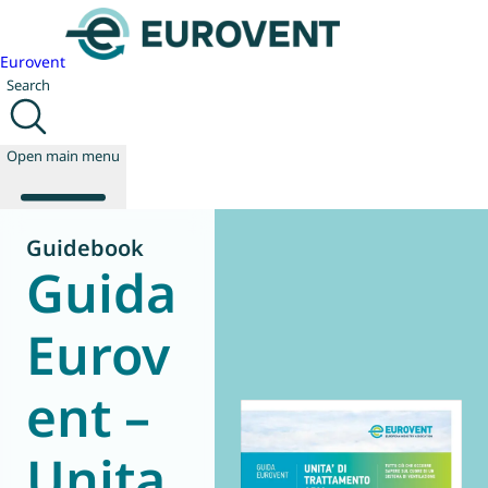
Eurovent
Search
Open main menu
Guidebook
Guida
About us
Events
Eurov
Publications
News
ent –
Technology
Policy
Join us
Unita