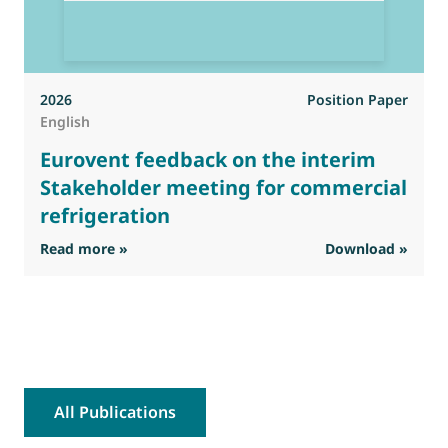
2026
Position Paper
English
Eurovent feedback on the interim
Stakeholder meeting for commercial
refrigeration
: Eurovent feedback on the interim Stakehold
Read more »
Download »
R
All Publications